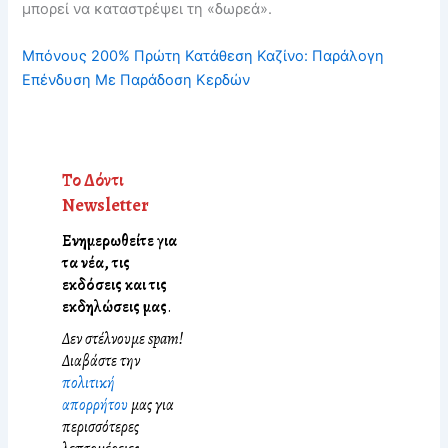
μπορεί να καταστρέψει τη «δωρεά».
Μπόνους 200% Πρώτη Κατάθεση Καζίνο: Παράλογη
Επένδυση Με Παράδοση Κερδών
Το Δόντι
Newsletter
Ενημερωθείτε για
τα νέα, τις
εκδόσεις και τις
εκδηλώσεις μας
.
Δεν στέλνουμε spam!
Διαβάστε την
πολιτική
απορρήτου
μας για
περισσότερες