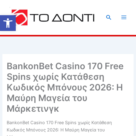
Μετάβαση
στο
Ανοίξτε τη γραμμή εργαλείων
Αναζήτηση
περιεχόμενο
BankonBet Casino 170 Free
Spins χωρίς Κατάθεση
Κωδικός Μπόνους 2026: Η
Μαύρη Μαγεία του
Μάρκετινγκ
BankonBet Casino 170 Free Spins χωρίς Κατάθεση
Κωδικός Μπόνους 2026: Η Μαύρη Μαγεία του