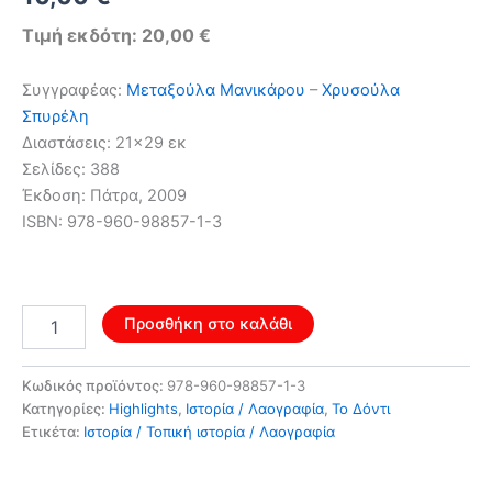
price
τρέχουσα
Τιμή εκδότη: 20,00 €
was:
τιμή
Συγγραφέας:
Μεταξούλα Μανικάρου
–
Χρυσούλα
16,00 €.
είναι:
Σπυρέλη
Διαστάσεις: 21×29 εκ
10,00 €.
Σελίδες: 388
Έκδοση: Πάτρα, 2009
ISBN: 978-960-98857-1-3
Αγρίνιο
Προσθήκη στο καλάθι
–
Δήμαρχοι
και
Κωδικός προϊόντος:
978-960-98857-1-3
Δημαρχίες
Κατηγορίες:
Highlights
,
Ιστορία / Λαογραφία
,
Το Δόντι
1833-
Ετικέτα:
Ιστορία / Τοπική ιστορία / Λαογραφία
2007
ποσότητα