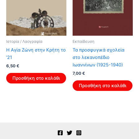
Ιστορία / Λαογραφία
Εκπαίδευση
Η Αγία Ζώνη στην Κρήτη το
Τα προσφυγικά σχολεία
’21
στο λεκανοπέδιο
Ιωαννίνων (1925-1940)
Original
Η
6,50
€
price
τρέχουσα
Original
Η
7,00
€
was:
τιμή
Προσθήκη στο καλάθι
price
τρέχουσα
10,40 €.
είναι:
was:
τιμή
Προσθήκη στο καλάθι
6,50 €.
11,20 €.
είναι:
7,00 €.