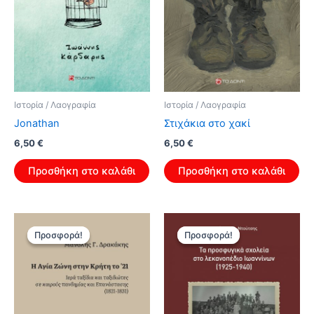
Ιστορία / Λαογραφία
Ιστορία / Λαογραφία
Jonathan
Στιχάκια στο χακί
Original
Η
Original
Η
6,50
€
6,50
€
price
τρέχουσα
price
τρέχουσα
was:
τιμή
was:
τιμή
Προσθήκη στο καλάθι
Προσθήκη στο καλάθι
10,40 €.
είναι:
10,40 €.
είναι:
6,50 €.
6,50 €.
Προσφορά!
Προσφορά!
Προσφορά!
Προσφορά!