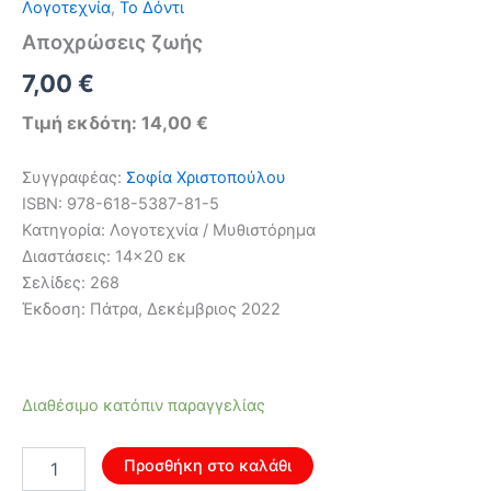
Λογοτεχνία
,
Το Δόντι
Αποχρώσεις ζωής
Original
Η
7,00
€
price
τρέχουσα
Τιμή εκδότη: 14,00 €
was:
τιμή
Συγγραφέας:
Σοφία Χριστοπούλου
11,20 €.
είναι:
ISBN: 978-618-5387-81-5
Κατηγορία: Λογοτεχνία / Μυθιστόρημα
7,00 €.
Διαστάσεις: 14×20 εκ
Σελίδες: 268
Έκδοση: Πάτρα, Δεκέμβριος 2022
Διαθέσιμο κατόπιν παραγγελίας
Αποχρώσεις
Προσθήκη στο καλάθι
ζωής