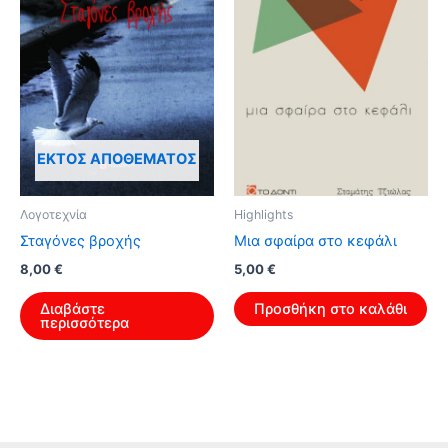
ΕΚΤΌΣ ΑΠΟΘΈΜΑΤΟΣ
Λογοτεχνία
Highlights
Σταγόνες βροχής
Μια σφαίρα στο κεφάλι
Original
Η
8,00
€
5,00
€
price
τρέχουσα
was:
τιμή
Διαβάστε
Προσθήκη στο καλάθι
8,00 €.
είναι:
περισσότερα
5,00 €.