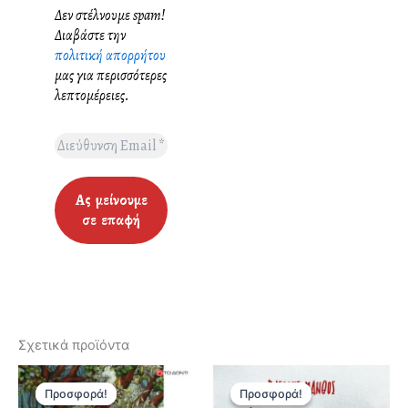
Δεν στέλνουμε spam!
Διαβάστε την
πολιτική απορρήτου
μας για περισσότερες
λεπτομέρειες.
Σχετικά προϊόντα
Προσφορά!
Προσφορά!
Προσφορά!
Προσφορά!