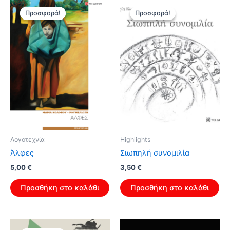
Προσφορά!
Προσφορά!
Προσφορά!
Προσφορά!
Λογοτεχνία
Highlights
Άλφες
Σιωπηλή συνομιλία
Original
Η
Original
Η
5,00
€
3,50
€
price
τρέχουσα
price
τρέχουσα
was:
τιμή
was:
τιμή
Προσθήκη στο καλάθι
Προσθήκη στο καλάθι
8,00 €.
είναι:
5,60 €.
είναι:
5,00 €.
3,50 €.