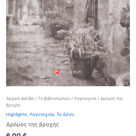
Αρχική σελίδα
/
Το βιβλιοπωλείο
/
Λογοτεχνία
/ Δρόμος της
βροχής
Highlights
,
Λογοτεχνία
,
Το Δόντι
Δρόμος της βροχής
Original
Η
6,00
€