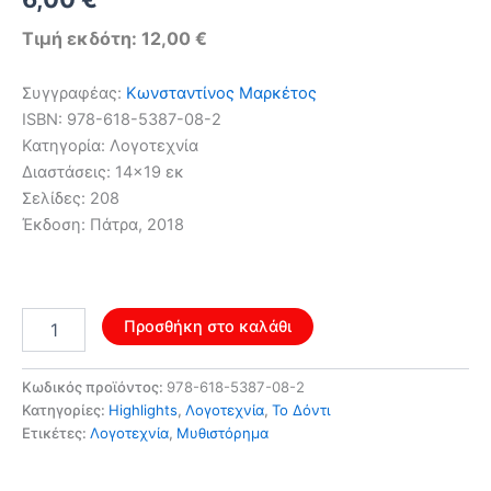
price
τρέχουσα
Τιμή εκδότη: 12,00 €
was:
τιμή
Συγγραφέας:
Κωνσταντίνος Μαρκέτος
9,60 €.
είναι:
ISBN: 978-618-5387-08-2
Κατηγορία: Λογοτεχνία
6,00 €.
Διαστάσεις: 14×19 εκ
Σελίδες: 208
Έκδοση: Πάτρα, 2018
Δρόμος
Προσθήκη στο καλάθι
της
βροχής
ποσότητα
Κωδικός προϊόντος:
978-618-5387-08-2
Κατηγορίες:
Highlights
,
Λογοτεχνία
,
Το Δόντι
Ετικέτες:
Λογοτεχνία
,
Μυθιστόρημα