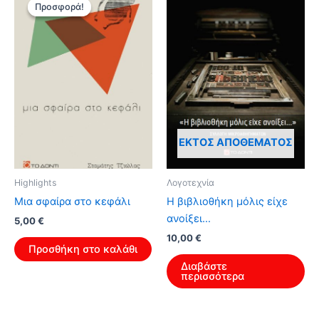
Προσφορά!
Προσφορά!
ΕΚΤΌΣ ΑΠΟΘΈΜΑΤΟΣ
Highlights
Λογοτεχνία
Μια σφαίρα στο κεφάλι
Η βιβλιοθήκη μόλις είχε
ανοίξει…
Original
Η
5,00
€
price
τρέχουσα
10,00
€
was:
τιμή
Προσθήκη στο καλάθι
8,00 €.
είναι:
Διαβάστε
5,00 €.
περισσότερα