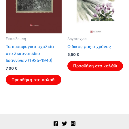
Εκπαίδευση
Λογοτεχνία
Τα προσφυγικά σχολεία
Ο δικός μας ο χρόνος
στο λεκανοπέδιο
Original
Η
5,50
€
price
τρέχουσα
Ιωαννίνων (1925-1940)
was:
τιμή
Προσθήκη στο καλάθι
Original
Η
7,00
€
8,80 €.
είναι:
price
τρέχουσα
5,50 €.
was:
τιμή
Προσθήκη στο καλάθι
11,20 €.
είναι:
7,00 €.