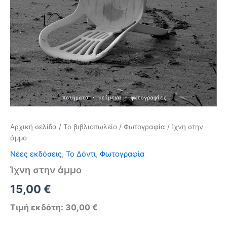
Αρχική σελίδα
/
Το βιβλιοπωλείο
/
Φωτογραφία
/ Ίχνη στην
άμμο
Νέες εκδόσεις
,
Το Δόντι
,
Φωτογραφία
Ίχνη στην άμμο
Original
Η
15,00
€
price
τρέχουσα
Τιμή εκδότη: 30,00 €
was:
τιμή