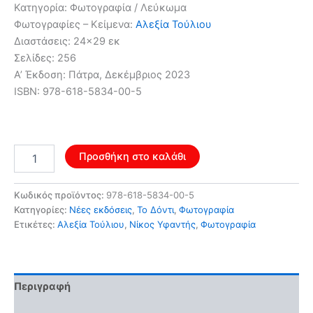
Κατηγορία: Φωτογραφία / Λεύκωμα
24,00 €.
είναι:
Φωτογραφίες – Κείμενα:
Αλεξία Τούλιου
Διαστάσεις: 24×29 εκ
15,00 €.
Σελίδες: 256
Α’ Έκδοση: Πάτρα, Δεκέμβριος 2023
ISBN: 978-618-5834-00-5
Ίχνη
Προσθήκη στο καλάθι
στην
άμμο
ποσότητα
Κωδικός προϊόντος:
978-618-5834-00-5
Κατηγορίες:
Νέες εκδόσεις
,
Το Δόντι
,
Φωτογραφία
Ετικέτες:
Αλεξία Τούλιου
,
Νίκος Υφαντής
,
Φωτογραφία
Περιγραφή