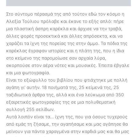
Αξιολογήσεις (0)
Στο σύντομο πέρασμά της από τούτον εδώ τον κόσμο η
Αλεξία Τούλιου πρόλαβε και έκανε το εξής απλό: πήρε
μια πλαστική άσπρη καρέκλα και άρχισε να την τραβά,
άλλες φορές προσεκτικά και άλλες απρόσεκτα, και να
χαράζει τα ίχνη της πορείας της στην άμμο. Τα πόδια της
καρέκλας έγραφαν ιστορίες και η πλάτη της, που η ίδια
στο κείμενο της παρομοίωσε σαν αρχαία λύρα,
σκορπούσε στον αέρα νότες και μουσικές. Έπειτα έβγαλε
και μια φωτογραφία.
Είναι το εξώφυλλο του βιβλίου που φτιάχτηκε με πολλή
αγάπη γι’ αυτήν. 18 ποιήματά της, 25 κείμενά της, 25
ταξιδιωτικά άρθρα της, αλλά και ένα λεύκωμα από 350
εξαιρετικές φωτογραφίες της σε μια πολυθεματική
συλλογή 255 σελίδων.
Αυτά λοιπόν είναι τα… ίχνη της, που για όσους τυχερούς
από εμάς τη ζήσαμε, την αγαπήσαμε και μας αγάπησε θα
μείνουν για πάντα χαραγμένα στην καρδιά μας και θα μας