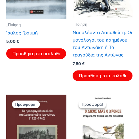
_Ποίηση
_Ποίηση
Ναπολέοντα Λαπαθιώτη: Οι
Ίσαλος Γραμμή
μονόλογοι του καημένου
Original
Η
5,00
€
price
τρέχουσα
του Αντωνάκη ή Τα
was:
τιμή
Προσθήκη στο καλάθι
τραγούδια της Αντώνας
8,00 €.
είναι:
5,00 €.
Original
Η
7,50
€
price
τρέχουσα
was:
τιμή
Προσθήκη στο καλάθι
12,00 €.
είναι:
7,50 €.
Προσφορά!
Προσφορά!
Προσφορά!
Προσφορά!