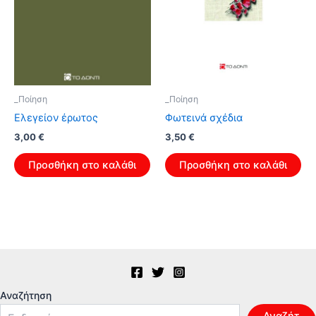
_Ποίηση
_Ποίηση
Ελεγείον έρωτος
Φωτεινά σχέδια
Original
Η
Original
Η
3,00
€
3,50
€
price
τρέχουσα
price
τρέχουσα
was:
τιμή
was:
τιμή
Προσθήκη στο καλάθι
Προσθήκη στο καλάθι
4,80 €.
είναι:
5,60 €.
είναι:
3,00 €.
3,50 €.
Αναζήτηση