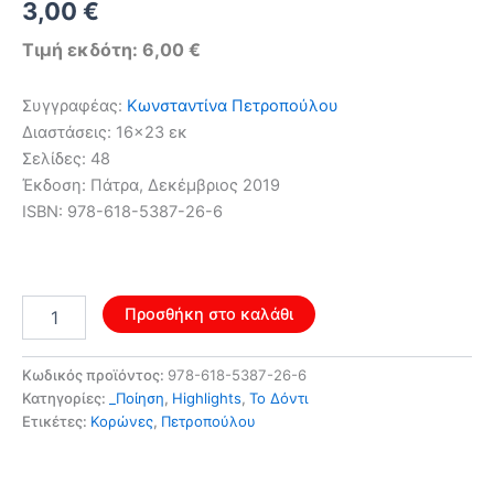
Original
Η
3,00
€
price
τρέχουσα
Τιμή εκδότη: 6,00 €
was:
τιμή
Συγγραφέας:
Κωνσταντίνα Πετροπούλου
4,80 €.
είναι:
Διαστάσεις: 16×23 εκ
Σελίδες: 48
3,00 €.
Έκδοση: Πάτρα, Δεκέμβριος 2019
ISBN: 978-618-5387-26-6
Κορώνες
Προσθήκη στο καλάθι
ποσότητα
Κωδικός προϊόντος:
978-618-5387-26-6
Κατηγορίες:
_Ποίηση
,
Highlights
,
Το Δόντι
Ετικέτες:
Κορώνες
,
Πετροπούλου