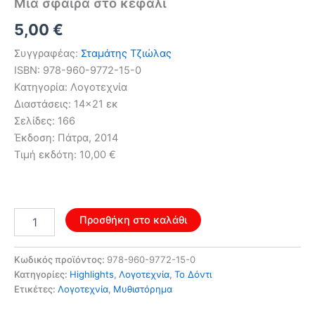
Μια σφαίρα στο κεφάλι
Original
Η
5,00
€
price
τρέχουσα
Συγγραφέας:
Σταμάτης Τζιώλας
ISBN: 978-960-9772-15-0
was:
τιμή
Κατηγορία: Λογοτεχνία
8,00 €.
είναι:
Διαστάσεις: 14×21 εκ
Σελίδες: 166
5,00 €.
Έκδοση: Πάτρα, 2014
Τιμή εκδότη: 10,00 €
Μια
Προσθήκη στο καλάθι
σφαίρα
στο
κεφάλι
Κωδικός προϊόντος:
978-960-9772-15-0
ποσότητα
Κατηγορίες:
Highlights
,
Λογοτεχνία
,
Το Δόντι
Ετικέτες:
Λογοτεχνία
,
Μυθιστόρημα