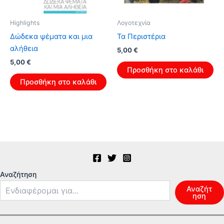
Highlights
Λογοτεχνία
Δώδεκα ψέματα και μια
Τα Περιστέρια
αλήθεια
Original
Η
5,00
€
price
τρέχουσα
Original
Η
5,00
€
was:
τιμή
Προσθήκη στο καλάθι
price
τρέχουσα
8,00 €.
είναι:
was:
τιμή
Προσθήκη στο καλάθι
5,00 €.
8,00 €.
είναι:
5,00 €.
Αναζήτηση
Αναζήτ
ηση