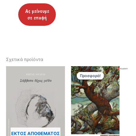
Σχετικά προϊόντα
Προσφορά!
Προσφορά!
ΕΚΤΌΣ ΑΠΟΘΈΜΑΤΟΣ