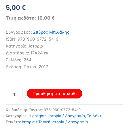
Original
Η
5,00
€
price
τρέχουσα
Τιμή εκδότη: 10,00 €
was:
τιμή
Συγγραφέας:
Σπύρος Μπιλάλης
8,00 €.
είναι:
ISBN: 978-960-9772-54-9
Κατηγορία: Ιστορία
5,00 €.
Διαστάσεις: 17×24 εκ
Σελίδες: 254
Έκδοση: Πάτρα, 2017
Οι
Προσθήκη στο καλάθι
ρίζες
της
ελληνικής
Κωδικός προϊόντος:
978-960-9772-54-9
φυλής
Κατηγορίες:
Highlights
,
Ιστορία / Λαογραφία
,
Το Δόντι
ποσότητα
Ετικέτα:
Ιστορία / Τοπική ιστορία / Λαογραφία