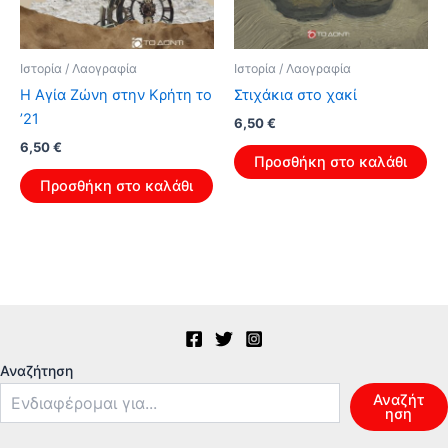
Ιστορία / Λαογραφία
Ιστορία / Λαογραφία
Η Αγία Ζώνη στην Κρήτη το
Στιχάκια στο χακί
’21
Original
Η
6,50
€
price
τρέχουσα
Original
Η
6,50
€
was:
τιμή
Προσθήκη στο καλάθι
price
τρέχουσα
10,40 €.
είναι:
was:
τιμή
Προσθήκη στο καλάθι
6,50 €.
10,40 €.
είναι:
6,50 €.
Αναζήτηση
Αναζήτ
ηση