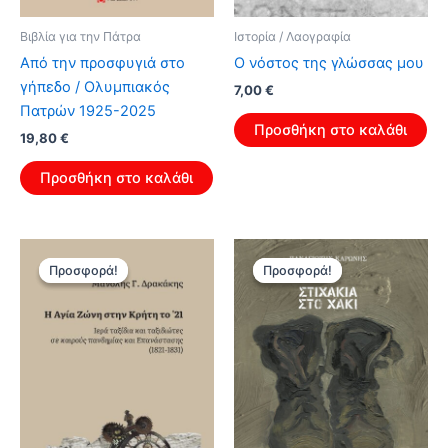
Βιβλία για την Πάτρα
Ιστορία / Λαογραφία
Από την προσφυγιά στο
Ο νόστος της γλώσσας μου
γήπεδο / Ολυμπιακός
Original
Η
7,00
€
price
τρέχουσα
Πατρών 1925-2025
was:
τιμή
Προσθήκη στο καλάθι
19,80
€
11,20 €.
είναι:
7,00 €.
Προσθήκη στο καλάθι
Προσφορά!
Προσφορά!
Προσφορά!
Προσφορά!