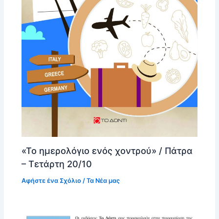
«Το ημερολόγιο ενός χοντρού» / Πάτρα
– Τετάρτη 20/10
Αφήστε ένα Σχόλιο
/
Τα Νέα μας