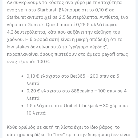
Αν συγκρίνουμε το κόστος ανά γύρο με την ταχύτητα
ενός spin στο Starburst, βλέπουμε ότι το 0,10 € σε
Starburst αντιστοιχεί σε 2,5 δευτερόλεπτα. Αντίθετα, ένα
γύρο στο Gonzo’s Quest απαιτεί 0,25 € αλλά διαρκεί
4,2 δευτερόλεπτα, κάτι που αυξάνει την αίσθηση του
χρόνου. Η διαφορά αυτή είναι η μικρή απόδειξη ότι το
low stakes δεν είναι αυτό το “γρήγορο κέρδος”,
παραπλαναίνει όσους πιστεύουν στο άμεσο payoff όπως
ένας τζακπότ 100 €.
0,10 € ελάχιστο στο Bet365 – 200 σπιν σε 5
λεπτά
0,20 € ελάχιστο στο 888casino – 100 σπιν σε 4
λεπτά
1 € ελάχιστο στο Unibet blackjack – 30 χέρια σε
10 λεπτά
Κάθε αριθμός σε αυτή τη λίστα έχει το ίδιο βάρος: το
σύστημα κερδίζει. Το “free” spin στην διαφήμιση δεν είναι