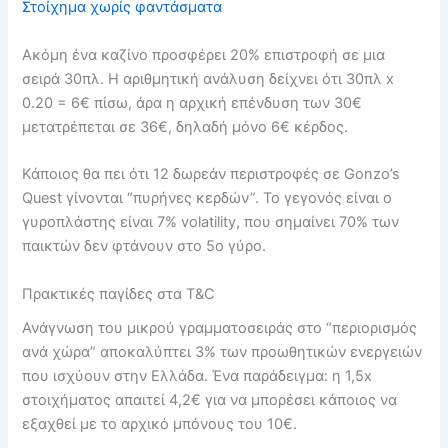
Στοίχημα χωρίς φαντάσματα
Ακόμη ένα καζίνο προσφέρει 20% επιστροφή σε μια
σειρά 30πλ. Η αριθμητική ανάλυση δείχνει ότι 30πλ x
0.20 = 6€ πίσω, άρα η αρχική επένδυση των 30€
μετατρέπεται σε 36€, δηλαδή μόνο 6€ κέρδος.
Κάποιος θα πει ότι 12 δωρεάν περιστροφές σε Gonzo’s
Quest γίνονται “πυρήνες κερδών”. Το γεγονός είναι ο
γυροπλάστης είναι 7% volatility, που σημαίνει 70% των
παικτών δεν φτάνουν στο 5ο γύρο.
Πρακτικές παγίδες στα T&C
Ανάγνωση του μικρού γραμματοσειράς στο “περιορισμός
ανά χώρα” αποκαλύπτει 3% των προωθητικών ενεργειών
που ισχύουν στην Ελλάδα. Ένα παράδειγμα: η 1,5x
στοιχήματος απαιτεί 4,2€ για να μπορέσει κάποιος να
εξαχθεί με το αρχικό μπόνους του 10€.