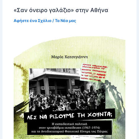
«Σαν όνειρο γαλάζιο» στην Αθήνα
Αφήστε ένα Σχόλιο
/
Τα Νέα μας