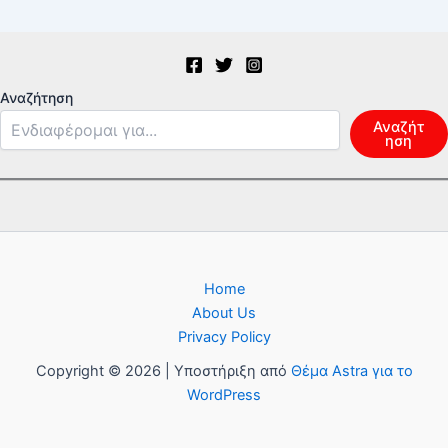
Αναζήτηση
Αναζήτ
ηση
Home
About Us
Privacy Policy
Copyright © 2026 | Υποστήριξη από
Θέμα Astra για το
WordPress