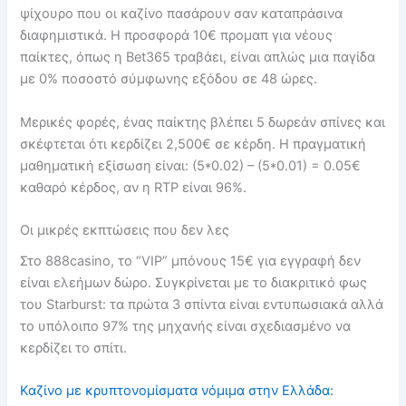
ψίχουρο που οι καζίνο πασάρουν σαν καταπράσινα
διαφημιστικά. Η προσφορά 10€ πρoμαπ για νέους
παίκτες, όπως η Bet365 τραβάει, είναι απλώς μια παγίδα
με 0% ποσοστό σύμφωνης εξόδου σε 48 ώρες.
Μερικές φορές, ένας παίκτης βλέπει 5 δωρεάν σπίνες και
σκέφτεται ότι κερδίζει 2,500€ σε κέρδη. Η πραγματική
μαθηματική εξίσωση είναι: (5*0.02) – (5*0.01) = 0.05€
καθαρό κέρδος, αν η RTP είναι 96%.
Οι μικρές εκπτώσεις που δεν λες
Στο 888casino, το “VIP” μπόνους 15€ για εγγραφή δεν
είναι ελεήμων δώρο. Συγκρίνεται με το διακριτικό φως
του Starburst: τα πρώτα 3 σπίντα είναι εντυπωσιακά αλλά
το υπόλοιπο 97% της μηχανής είναι σχεδιασμένο να
κερδίζει το σπίτι.
Καζίνο με κρυπτονομίσματα νόμιμα στην Ελλάδα: