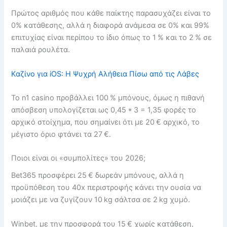
Πρώτος αριθμός που κάθε παίκτης παρασυχάζει είναι το
0% κατάθεσης, αλλά η διαφορά ανάμεσα σε 0% και 99%
επιτυχίας είναι περίπου το ίδιο όπως το 1 % και το 2 % σε
παλαιά ρουλέτα.
Καζίνο για iOS: Η Ψυχρή Αλήθεια Πίσω από τις Λάβες
Το n1 casino προβάλλει 100 % μπόνους, όμως η πιθανή
απόσβεση υπολογίζεται ως 0,45 * 3 = 1,35 φορές το
αρχικό στοίχημα, που σημαίνει ότι με 20 € αρχικό, το
μέγιστο όριο φτάνει τα 27 €.
Ποιοι είναι οι «συμπολίτες» του 2026;
Bet365 προσφέρει 25 € δωρεάν μπόνους, αλλά η
προϋπόθεση του 40x περιστροφής κάνει την ουσία να
μοιάζει με να ζυγίζουν 10 kg σάλτσα σε 2 kg χυμό.
Winbet, με την προσφορά του 15 € χωρίς κατάθεση,