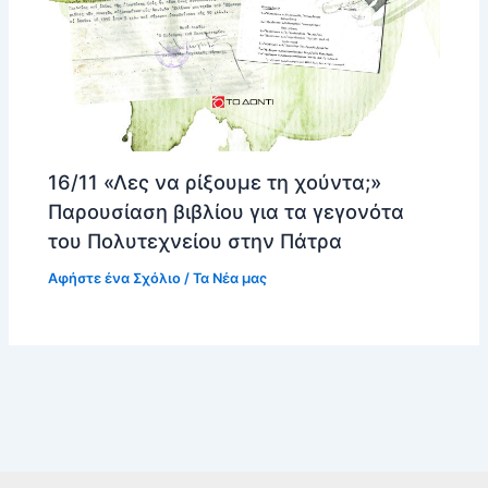
16/11 «Λες να ρίξουμε τη χούντα;»
Παρουσίαση βιβλίου για τα γεγονότα
του Πολυτεχνείου στην Πάτρα
Αφήστε ένα Σχόλιο
/
Τα Νέα μας