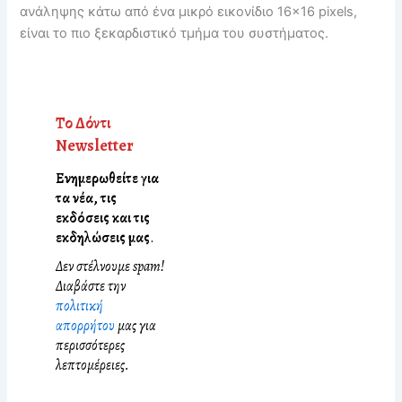
ανάληψης κάτω από ένα μικρό εικονίδιο 16×16 pixels,
είναι το πιο ξεκαρδιστικό τμήμα του συστήματος.
Το Δόντι
Newsletter
Ενημερωθείτε για
τα νέα, τις
εκδόσεις και τις
εκδηλώσεις μας
.
Δεν στέλνουμε spam!
Διαβάστε την
πολιτική
απορρήτου
μας για
περισσότερες
λεπτομέρειες.