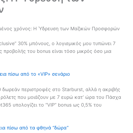
ν
ισμένος χρόνος: Η Ύδρευση των Μαζικών Προσφορών
clusive” 30% μπόνους, ο λογισμικός μου τυπώνει 7
ικός προβολής του bonus είναι τόσο μικρός όσο μια
εια πίσω από το «VIP» σενάριο
0 δωρεάν περιστροφές στο Starburst, αλλά η ακριβής
 – ρόλετς που μοιάζουν με 7 ευρώ κατ’ ώρα του Πάσχα
Bet365 υπολογίζει το “VIP” bonus ως 0,5% του
ια πίσω από τα φθηνά “δώρα”