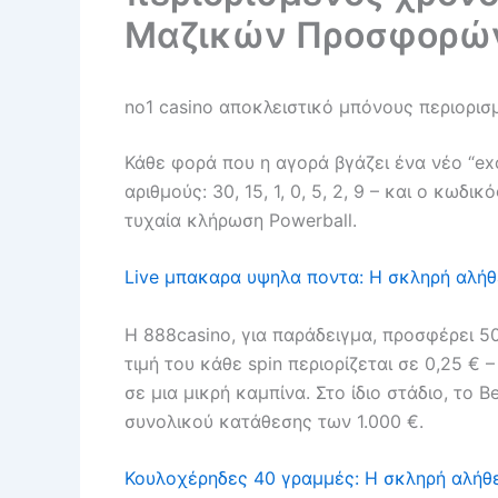
Μαζικών Προσφορώ
no1 casino αποκλειστικό μπόνους περιορ
Κάθε φορά που η αγορά βγάζει ένα νέο “ex
αριθμούς: 30, 15, 1, 0, 5, 2, 9 – και ο κωδ
τυχαία κλήρωση Powerball.
Live μπακαρα υψηλα ποντα: Η σκληρή αλήθ
Η 888casino, για παράδειγμα, προσφέρει 5
τιμή του κάθε spin περιορίζεται σε 0,25 €
σε μια μικρή καμπίνα. Στο ίδιο στάδιο, το 
συνολικού κατάθεσης των 1.000 €.
Κουλοχέρηδες 40 γραμμές: Η σκληρή αλήθε