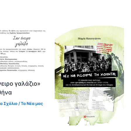
ειρο γαλάζιο»
θήνα
α Σχόλιο
/
Τα Νέα μας