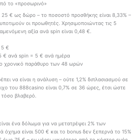
από το «προσωρινό»
ι 25 € ως δώρο – το ποσοστό προσθήκης είναι 8,33% –
υποτιμούν οι προωθητές. Χρησιμοποιώντας τις 5
μενόμενη αξία ανά spin είναι 0,48 €.
 5 €
5 € ανά spin = 5 € ανά ημέρα
το χρονικό παράθυρο των 48 ωρών
έπει να είναι η ανάλυση – ούτε 1,2% διπλασιασμού σε
ιχο του 888casino είναι 0,7% σε 36 ώρες, έτσι ώστε
 τόσο βλαβερό.
 είναι ένα δόλωμα για να μετατρέψει 2% των
ά όχημα είναι 500 € και το bonus δεν ξεπερνά το 15%
€ έως 75 € – εν μέρει μικρότερο από το κόστος ενός