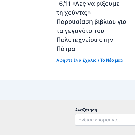
16/11 «Λες να ρίξουμε
τη χούντα;»
Παρουσίαση βιβλίου για
τα γεγονότα του
Πολυτεχνείου στην
Πάτρα
Αφήστε ένα Σχόλιο
/
Τα Νέα μας
Αναζήτηση