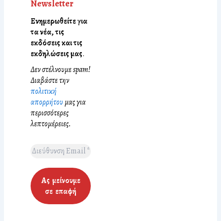
Newsletter
Ενημερωθείτε για
τα νέα, τις
εκδόσεις και τις
εκδηλώσεις μας
.
Δεν στέλνουμε spam!
Διαβάστε την
πολιτική
απορρήτου
μας για
περισσότερες
λεπτομέρειες.