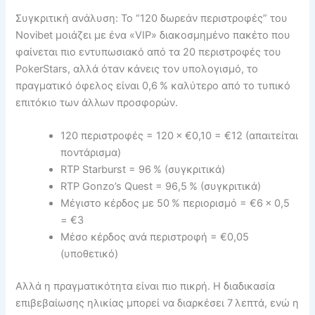
Συγκριτική ανάλυση: Το “120 δωρεάν περιστροφές” του
Novibet μοιάζει με ένα «VIP» διακοσμημένο πακέτο που
φαίνεται πιο εντυπωσιακό από τα 20 περιστροφές του
PokerStars, αλλά όταν κάνεις τον υπολογισμό, το
πραγματικό όφελος είναι 0,6 % καλύτερο από το τυπικό
επιτόκιο των άλλων προσφορών.
120 περιστροφές = 120 × €0,10 = €12 (απαιτείται
ποντάρισμα)
RTP Starburst = 96 % (συγκριτικά)
RTP Gonzo’s Quest = 96,5 % (συγκριτικά)
Μέγιστο κέρδος με 50 % περιορισμό = €6 × 0,5
= €3
Μέσο κέρδος ανά περιστροφή = €0,05
(υποθετικό)
Αλλά η πραγματικότητα είναι πιο πικρή. Η διαδικασία
επιβεβαίωσης ηλικίας μπορεί να διαρκέσει 7 λεπτά, ενώ η