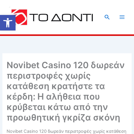
Μετάβαση
στο
Ανοίξτε τη γραμμή εργαλείων
Αναζήτηση
περιεχόμενο
Novibet Casino 120 δωρεάν
περιστροφές χωρίς
κατάθεση κρατήστε τα
κέρδη: Η αλήθεια που
κρύβεται κάτω από την
προωθητική γκρίζα σκόνη
Novibet Casino 120 δωρεάν περιστροφές χωρίς κατάθεση