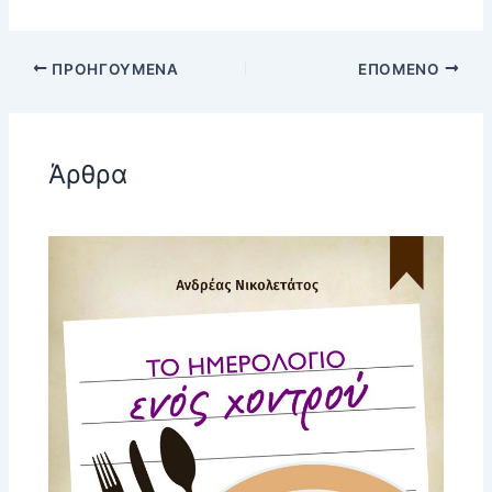
ΠΡΟΗΓΟΎΜΕΝΑ
ΕΠΌΜΕΝΟ
Άρθρα