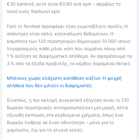
€30 bankroll, αυτό είναι €0,60 ανά spin – ακριβώς το
ποσό ενός Starburst spin.
Γιατί το Novibet προσφέρει τόσο ευμετάβλητο προϊόν; Η
απάντηση είναι απλή: κατανάλωση δεδομένων. Η
καμπάνια των 120 περιστροφών δημιουργεί 10 000 νέους
λογαριασμούς κάθε μήνα, κάτι που σημαίνει πάνω από
1 % αύξηση σε διαφημιστικό απόθεμα. Αν αφαιρέσουμε τα
3 % από τα έξοδα προβολής, το κέρδος παραμένει θετικό.
Μπόνους χωρίς ελάχιστη κατάθεση καζίνο: Η ψυχρή
αλήθεια που δεν μιλούν οι διαφημιστές
Συνεπώς, η πιο σκληρή συγκριτική εξήγηση είναι: οι 120
δωρεάν περιστροφές αντιπροσωπεύουν μια μικρή, αλλά
οξυώδη έκπτωση στα κερδισμένα χρήματα, όπως ένα
δωρεάν λollipop σε έναν οδοντίατρο – μόνο για το
χαμόγελο, όχι για τη γλυκιά γεύση.