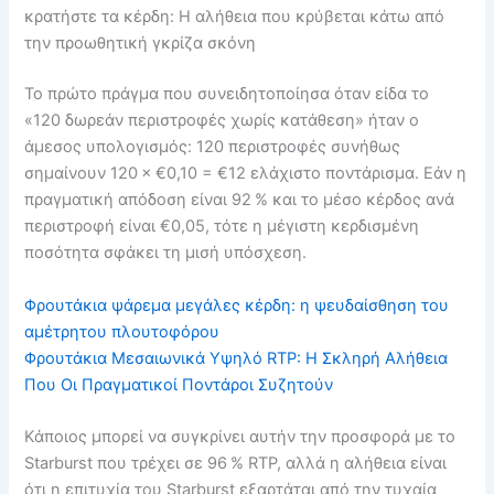
κρατήστε τα κέρδη: Η αλήθεια που κρύβεται κάτω από
την προωθητική γκρίζα σκόνη
Το πρώτο πράγμα που συνειδητοποίησα όταν είδα το
«120 δωρεάν περιστροφές χωρίς κατάθεση» ήταν ο
άμεσος υπολογισμός: 120 περιστροφές συνήθως
σημαίνουν 120 × €0,10 = €12 ελάχιστο ποντάρισμα. Εάν η
πραγματική απόδοση είναι 92 % και το μέσο κέρδος ανά
περιστροφή είναι €0,05, τότε η μέγιστη κερδισμένη
ποσότητα σφάκει τη μισή υπόσχεση.
Φρουτάκια ψάρεμα μεγάλες κέρδη: η ψευδαίσθηση του
αμέτρητου πλουτοφόρου
Φρουτάκια Μεσαιωνικά Υψηλό RTP: Η Σκληρή Αλήθεια
Που Οι Πραγματικοί Ποντάροι Συζητούν
Κάποιος μπορεί να συγκρίνει αυτήν την προσφορά με το
Starburst που τρέχει σε 96 % RTP, αλλά η αλήθεια είναι
ότι η επιτυχία του Starburst εξαρτάται από την τυχαία