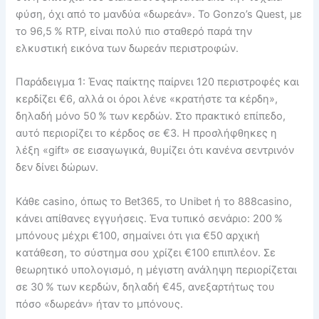
φύση, όχι από το μανδύα «δωρεάν». Το Gonzo’s Quest, με
το 96,5 % RTP, είναι πολύ πιο σταθερό παρά την
ελκυστική εικόνα των δωρεάν περιστροφών.
Παράδειγμα 1: Ένας παίκτης παίρνει 120 περιστροφές και
κερδίζει €6, αλλά οι όροι λένε «κρατήστε τα κέρδη»,
δηλαδή μόνο 50 % των κερδών. Στο πρακτικό επίπεδο,
αυτό περιορίζει το κέρδος σε €3. Η προσλήφθηκες η
λέξη «gift» σε εισαγωγικά, θυμίζει ότι κανένα σεντρινόν
δεν δίνει δώρων.
Κάθε casino, όπως το Bet365, το Unibet ή το 888casino,
κάνει απίθανες εγγυήσεις. Ένα τυπικό σενάριο: 200 %
μπόνους μέχρι €100, σημαίνει ότι για €50 αρχική
κατάθεση, το σύστημα σου χρίζει €100 επιπλέον. Σε
θεωρητικό υπολογισμό, η μέγιστη ανάληψη περιορίζεται
σε 30 % των κερδών, δηλαδή €45, ανεξαρτήτως του
πόσο «δωρεάν» ήταν το μπόνους.