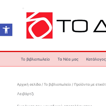
Μετάβαση
στο
περιεχόμενο
Ανοίξτε τη γραμμή εργαλείων
Το βιβλιοπωλείο
Τα Νέα μας
Κατάλογος
Αρχική σελίδα
/
Το βιβλιοπωλείο
/ Προϊόντα με ετικέτ
Λειβάρτζι