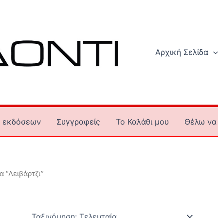
Αρχική Σελίδα
 εκδόσεων
Συγγραφείς
To Καλάθι μου
Θέλω να 
α “Λειβάρτζι”