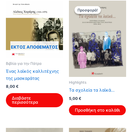
Προσφορά!
Προσφορά!
ΕΚΤΌΣ ΑΠΟΘΈΜΑΤΟΣ
Βιβλία για την Πάτρα
Ένας λαϊκός καλλιτέχνης
της μασκαράτας
Highlights
8,00
€
Tα σχολεία τα λαϊκά…
Διαβάστε
Original
Η
5,00
€
περισσότερα
price
τρέχουσα
was:
τιμή
Προσθήκη στο καλάθι
8,00 €.
είναι:
5,00 €.