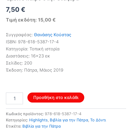
Original
Η
7,50
€
price
τρέχουσα
Τιμή εκδότη: 15,00 €
was:
τιμή
Συγγραφέας:
Θανάσης Κούστας
12,00 €.
είναι:
ISBN: 978-618-5387-17-4
Κατηγορία: Τοπική ιστορία
7,50 €.
Διαστάσεις: 16×23 εκ
Σελίδες: 200
Έκδοση: Πάτρα, Μάιος 2019
Έμεινε
Προσθήκη στο καλάθι
καιρό
στην
εταζέρα
Κωδικός προϊόντος:
978-618-5387-17-4
ποσότητα
Κατηγορίες:
Highlights
,
Βιβλία για την Πάτρα
,
Το Δόντι
Ετικέτα:
Βιβλία για την Πάτρα