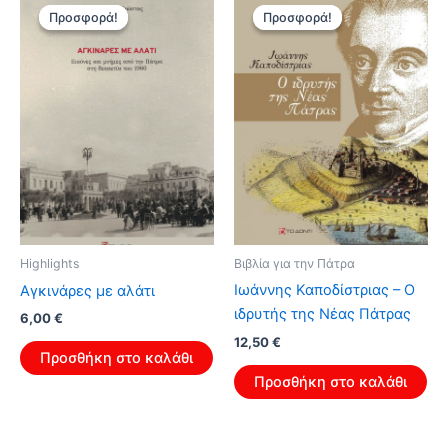
Προσφορά!
Προσφορά!
Προσφορά!
Προσφορά!
Βιβλία για την Πάτρα
Highlights
Ιωάννης Καποδίστριας – Ο
Αγκινάρες με αλάτι
ιδρυτής της Νέας Πάτρας
Original
Η
6,00
€
price
τρέχουσα
Original
Η
12,50
€
was:
τιμή
Προσθήκη στο καλάθι
price
τρέχουσα
9,60 €.
είναι:
was:
τιμή
Προσθήκη στο καλάθι
6,00 €.
20,00 €.
είναι:
12,50 €.