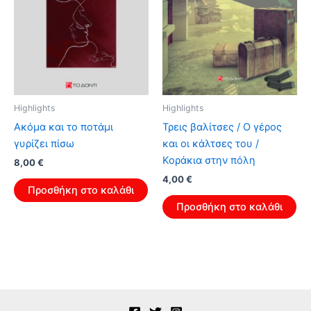
Highlights
Highlights
Ακόμα και το ποτάμι
Τρεις βαλίτσες / Ο γέρος
γυρίζει πίσω
και οι κάλτσες του /
Κοράκια στην πόλη
Original
Η
8,00
€
price
τρέχουσα
Original
Η
4,00
€
was:
τιμή
Προσθήκη στο καλάθι
price
τρέχουσα
12,80 €.
είναι:
was:
τιμή
Προσθήκη στο καλάθι
8,00 €.
6,40 €.
είναι:
4,00 €.