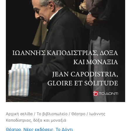
Αρχική σελίδα
/
Το βιβλιοπωλείο
/
Θέατρο
/ Ιωάννης
Καποδίστριας, δόξα και μοναξιά
Θέατρο
,
Νέες εκδόσεις
,
Το Δόντι