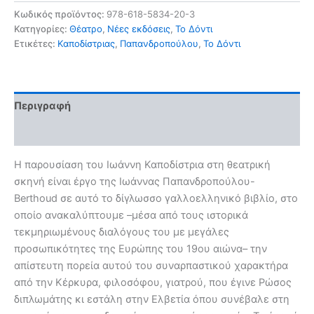
και
Κωδικός προϊόντος:
978-618-5834-20-3
μοναξιά
Κατηγορίες:
Θέατρο
,
Νέες εκδόσεις
,
Το Δόντι
ποσότητα
Ετικέτες:
Καποδίστριας
,
Παπανδροπούλου
,
Το Δόντι
Περιγραφή
Αξιολογήσεις (0)
Η παρουσίαση του Ιωάννη Καποδίστρια στη θεατρική
σκηνή είναι έργο της Ιωάννας Παπανδροπούλου-
Berthoud σε αυτό το δίγλωσσο γαλλοελληνικό βιβλίο, στο
οποίο ανακαλύπτουμε –μέσα από τους ιστορικά
τεκμηριωμένους διαλόγους του με μεγάλες
προσωπικότητες της Ευρώπης του 19ου αιώνα– την
απίστευτη πορεία αυτού του συναρπαστικού χαρακτήρα
από την Κέρκυρα, φιλοσόφου, γιατρού, που έγινε Ρώσος
διπλωμάτης κι εστάλη στην Ελβετία όπου συνέβαλε στη