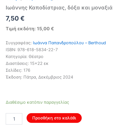
Ιωάννης Καποδίστριας, δόξα και μοναξιά
Original
Η
7,50
€
price
τρέχουσα
Τιμή εκδότη: 15,00 €
was:
τιμή
Συγγραφέας:
Ιωάννα Παπανδροπούλου – Berthoud
12,00 €.
είναι:
ISBN: 978-618-5834-22-7
Κατηγορία: Θέατρο
7,50 €.
Διαστάσεις: 15×22 εκ
Σελίδες: 176
Έκδοση: Πάτρα, Δεκέμβριος 2024
Διαθέσιμο κατόπιν παραγγελίας
Ιωάννης
Προσθήκη στο καλάθι
Καποδίστριας,
δόξα