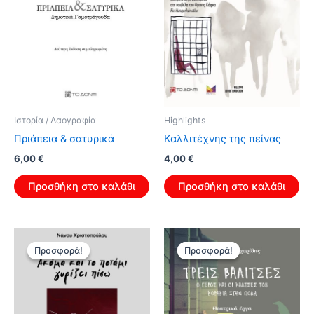
Ιστορία / Λαογραφία
Highlights
Πριάπεια & σατυρικά
Καλλιτέχνης της πείνας
Original
Η
Original
Η
6,00
€
4,00
€
price
τρέχουσα
price
τρέχουσα
was:
τιμή
was:
τιμή
Προσθήκη στο καλάθι
Προσθήκη στο καλάθι
9,60 €.
είναι:
6,40 €.
είναι:
6,00 €.
4,00 €.
Προσφορά!
Προσφορά!
Προσφορά!
Προσφορά!