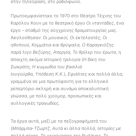
στην τηλεόραση, στο ραδιόφωνο.
Πρωτοεμφανίστηκε το 1970 στο Θέατρο Τέχνης του
Καρόλου Κουν με το θεατρικό έργο
Οι νταντάδες
, ένα
έργο – σταθμό της σύγχρονης δραματουργίας μας.
Ακολούθησαν:
Οι μουσικοί, Οι εκτελεστές, Οι
ηθοποιοί, Κομμάτια και θρύψαλα, Ο Καραγκιόζης
παρά λίγο Βεζύρης, Απεργία, Το θρίλερ του έρωτα
, η
άπαιχτη ακόμα
Ιστορική τριλογία
(
Η δίκη του
Σωκράτη, Η κωμωδία του βασιλιά
Ιουγούρθα, Υπόθεση Κ.Κ.
),
Εφιάλτες
και πολλά άλλα,
γραμμένα σε μια πρωτόφαντη για το ελληνικό
ρεπερτόριο σκληρή και συνάμα αποκαλυπτική
γλώσσα, με πολύ χιούμορ, προσωπικές και
συλλογικές τραγωδίες.
Τα έργα αυτά, μαζί με τα πεζογραφήματά του
(
Mπάρμπα-Tζωρτζ, Αυτά κι άλλα πολλά, Ιστορίες με
πολλά στρας, Το χειρόγραφο της Ρωξάνης, Το