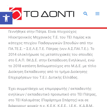
Μετάβαση
στο
Ανοίξτε τη γραμμή εργαλείων
Αναζήτηση
περιεχόμενο
Γεννήθηκε στην Πάτρα. Είναι πτυχιούχος
Ηλεκτρονικός Μηχανικός Τ.Ε. του ΤΕΙ Λαμίας και
κάτοχος πτυχίου Παιδαγωγικών Σπουδών από την
ΠΑ.ΤΕ.Σ. – Σ.Ε.Λ.Ε.Τ.Ε. Πάτρας (νυν Α.Σ.ΠΑΙ.Τ.Ε.). Το
2014 ολοκλήρωσε τις μεταπτυχιακές του σπουδές
στο Ε.Α.Π. (Μ.Δ.Ε. στην Εκπαίδευση Ενηλίκων), ενώ
το 2018 κατέστη διπλωματούχος στο Μ.Δ.Ε. με τίτλο
Διοίκηση Εκπαίδευσης από το τμήμα Διοίκησης
Επιχειρήσεων του Τ.Ε.Ι. Δυτικής Ελλάδας.
Έχει συμμετάσχει ως επιμορφωτής / εκπαιδευτής
ενηλίκων / εκπαιδευτικό προσωπικό στο ΤΕΙ Πάτρας,
στο ΤΕΙ Καλαμάτας (Παράρτημα Σπάρτης) και σε
διάφορους φορείς π.χ. Κ.Ε.Κ, Κ.Ε.Ε., Ι.Ε.Κ., Κ.Δ.Β.Μ.,