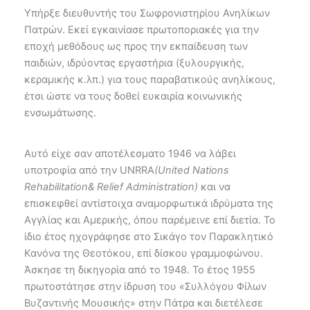
Υπήρξε διευθυντής του Σωφρονιστηρίου Ανηλίκων
Πατρών. Εκεί εγκαινίασε πρωτοποριακές για την
εποχή μεθόδους ως προς την εκπαίδευση των
παιδιών, ιδρύοντας εργαστήρια (ξυλουργικής,
κεραμικής κ.λπ.) για τους παραβατικούς ανηλίκους,
έτσι ώστε να τους δοθεί ευκαιρία κοινωνικής
ενσωμάτωσης.
Αυτό είχε σαν αποτέλεσματο 1946 να λάβει
υποτροφία από την UNRRA
(United Nations
Rehabilitation& Relief Administration)
και να
επισκεφθεί αντίστοιχα αναμορφωτικά ιδρύματα της
Αγγλίας και Αμερικής, όπου παρέμεινε επί διετία. Το
ίδιο έτος ηχογράφησε στο Σικάγο τον Παρακλητικό
Κανόνα της Θεοτόκου, επί δίσκου γραμμοφώνου.
Άσκησε τη δικηγορία από το 1948. Το έτος 1955
πρωτοστάτησε στην ίδρυση του «Συλλόγου Φίλων
Βυζαντινής Μουσικής» στην Πάτρα και διετέλεσε