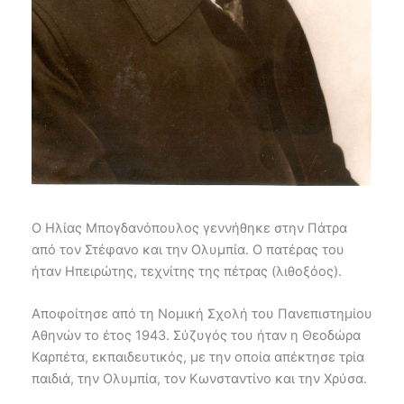
Ο Ηλίας Μπογδανόπουλος γεννήθηκε στην Πάτρα
από τον Στέφανο και την Ολυμπία. Ο πατέρας του
ήταν Ηπειρώτης, τεχνίτης της πέτρας (λιθοξόος).
Aποφοίτησε από τη Νομική Σχολή του Πανεπιστημίου
Αθηνών το έτος 1943. Σύζυγός του ήταν η Θεοδώρα
Καρπέτα, εκπαιδευτικός, με την οποία απέκτησε τρία
παιδιά, την Ολυμπία, τον Κωνσταντίνο και την Χρύσα.