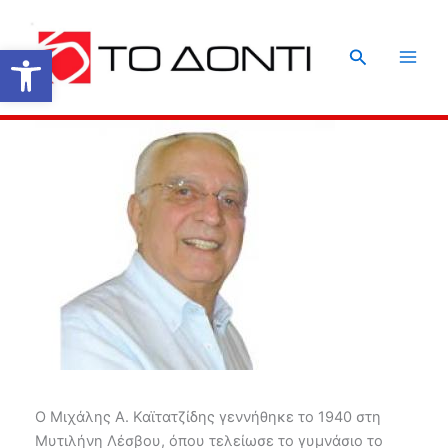
Μετάβαση
στο
Ανοίξτε τη γραμμή εργαλείων
Αναζήτηση
περιεχόμενο
Ο Μιχάλης Α. Καϊτατζίδης γεννήθηκε το 1940 στη
Μυτιλήνη Λέσβου, όπου τελείωσε το γυμνάσιο το