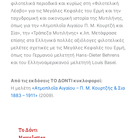
φιλοτελικά περιοδικά και κυρίως στη «Φιλοτελική
Λέσβο» για τις Μεγάλες Κεφαλές του Ερμή και την
ταχυδρομική και οικονομική ιστορία της Μυτιλήνης,
όπως για την «Ατμοπλοΐα Αιγαίου Π. Μ. Κουρτζή και
Σία», την «Τράπεζα Μυτιλήνης» κ.λπ. Μετάφρασε
επίσης στα Ελληνικά πολλές αξιόλογες φιλοτελικές
μελέτες σχετικές με τις Μεγάλες Κεφαλές του Ερμή,
όπως του Γερμανού μελετητή Hans-Dieter Behrens
και του Ελληνοαμερικανού μελετητή Louis Basel.
Από τις εκδόσεις ΤΟ ΔΟΝΤΙ κυκλοφορεί:
Η μελέτη
«Ατμοπλοΐα Αιγαίου – Π. Μ. Κουρτζής & Σια
1883 – 1911»
(2009).
Το Δόντι
Newsletter